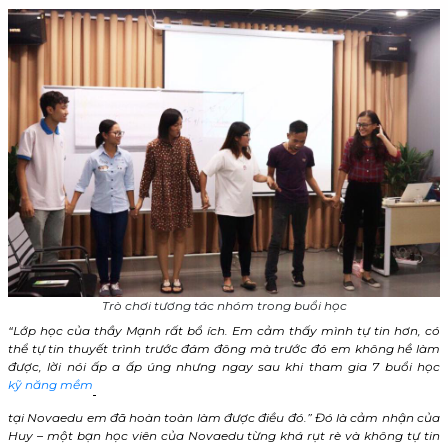
Trò chơi tương tác nhóm trong buổi học
“Lớp học của thầy Mạnh rất bổ ích. Em cảm thấy mình tự tin hơn, có
thể tự tin thuyết trình trước đám đông mà trước đó em không hề làm
được, lời nói ấp a ấp úng nhưng ngay sau khi tham gia 7 buổi học
kỹ năng mềm
tại Novaedu em đã hoàn toàn làm được điều đó.” Đó là cảm nhận của
Huy – một bạn học viên của Novaedu từng khá rụt rè và không tự tin