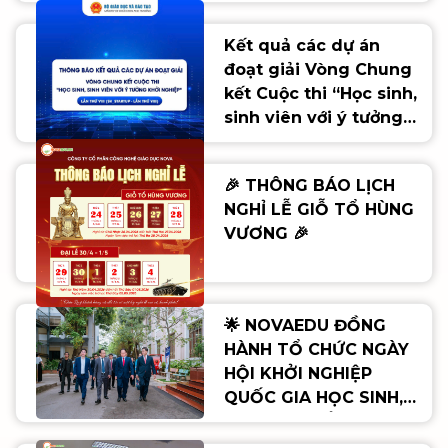
khởi nghiệp giai đoạn
2026 - 2035” của
Kết quả các dự án
ngành Giáo dục
đoạt giải Vòng Chung
kết Cuộc thi “Học sinh,
sinh viên với ý tưởng
khởi nghiệp" lần thứ
VIII (SV_STARTUP- Lần
🎉 THÔNG BÁO LỊCH
thứ VIII)
NGHỈ LỄ GIỖ TỔ HÙNG
VƯƠNG 🎉
🌟 NOVAEDU ĐỒNG
HÀNH TỔ CHỨC NGÀY
HỘI KHỞI NGHIỆP
QUỐC GIA HỌC SINH,
SINH VIÊN LẦN THỨ VIII
🌟