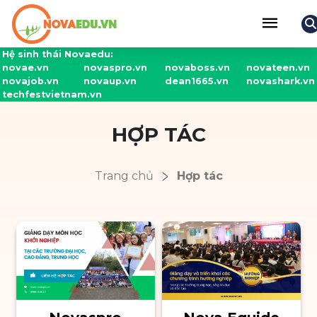
Hệ sinh thái Novaedu:
novae.vn
novaspro.vn
novaboss.vn
novateen.vn
novajob.vn
novaup.vn
dean1665.vn
novashark.vn
techfestvietnam.vn
HỢP TÁC
Trang chủ
Hợp tác