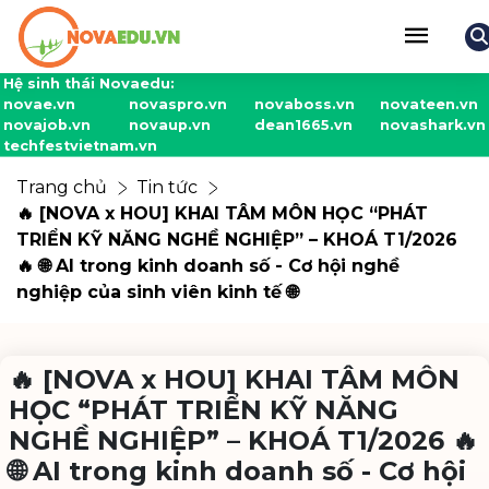
Hệ sinh thái Novaedu:
novae.vn
novaspro.vn
novaboss.vn
novateen.vn
novajob.vn
novaup.vn
dean1665.vn
novashark.vn
techfestvietnam.vn
Trang chủ
Tin tức
🔥 [NOVA x HOU] KHAI TÂM MÔN HỌC “PHÁT
TRIỂN KỸ NĂNG NGHỀ NGHIỆP” – KHOÁ T1/2026
🔥 🌐 AI trong kinh doanh số - Cơ hội nghề
nghiệp của sinh viên kinh tế 🌐
🔥 [NOVA x HOU] KHAI TÂM MÔN
HỌC “PHÁT TRIỂN KỸ NĂNG
NGHỀ NGHIỆP” – KHOÁ T1/2026 🔥
🌐 AI trong kinh doanh số - Cơ hội