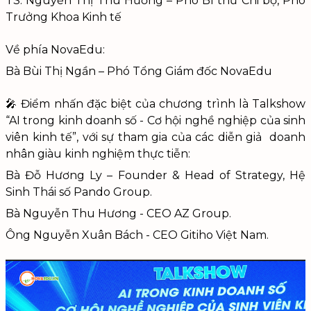
TS. Nguyễn Thị Thu Hường – Phó Bí thư Chi bộ, Phó
Trưởng Khoa Kinh tế
Về phía NovaEdu:
Bà Bùi Thị Ngần – Phó Tổng Giám đốc NovaEdu
🎤 Điểm nhấn đặc biệt của chương trình là Talkshow
“AI trong kinh doanh số - Cơ hội nghề nghiệp của sinh
viên kinh tế”, với sự tham gia của các diễn giả doanh
nhân giàu kinh nghiệm thực tiễn:
Bà Đỗ Hương Ly – Founder & Head of Strategy, Hệ
Sinh Thái số Pando Group.
Bà Nguyễn Thu Hương - CEO AZ Group.
Ông Nguyễn Xuân Bách - CEO Gitiho Việt Nam.