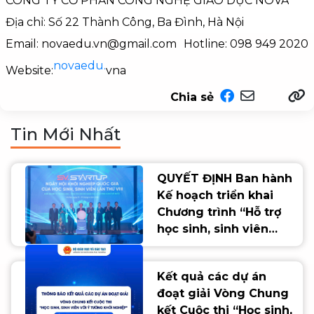
CÔNG TY CỔ PHẦN CÔNG NGHỆ GIÁO DỤC NOVA
Địa chỉ: Số 22 Thành Công, Ba Đình, Hà Nội
Email: novaedu.vn@gmail.com
Hotline: 098 949 2020
novaedu.
Website:
vna
Chia sẻ
Tin Mới Nhất
QUYẾT ĐỊNH Ban hành
Kế hoạch triển khai
Chương trình “Hỗ trợ
học sinh, sinh viên
khởi nghiệp giai đoạn
2026 - 2035” của
Kết quả các dự án
ngành Giáo dục
đoạt giải Vòng Chung
kết Cuộc thi “Học sinh,