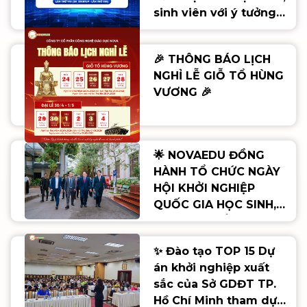
sinh viên với ý tưởng
khởi nghiệp" lần thứ
VIII (SV_STARTUP- Lần
🎉 THÔNG BÁO LỊCH
thứ VIII)
NGHỈ LỄ GIỖ TỔ HÙNG
VƯƠNG 🎉
🌟 NOVAEDU ĐỒNG
HÀNH TỔ CHỨC NGÀY
HỘI KHỞI NGHIỆP
QUỐC GIA HỌC SINH,
SINH VIÊN LẦN THỨ VIII
🌟
✨ Đào tạo TOP 15 Dự
án khởi nghiệp xuất
sắc của Sở GDĐT TP.
Hồ Chí Minh tham dự