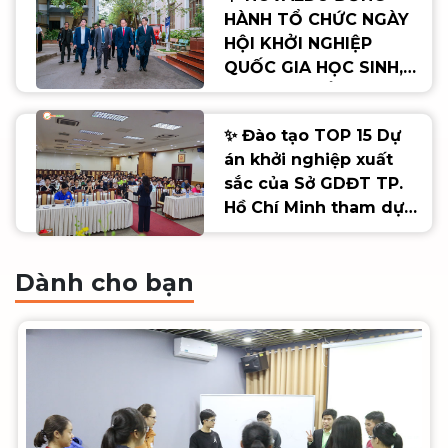
HÀNH TỔ CHỨC NGÀY
HỘI KHỞI NGHIỆP
QUỐC GIA HỌC SINH,
SINH VIÊN LẦN THỨ VIII
🌟
✨ Đào tạo TOP 15 Dự
án khởi nghiệp xuất
sắc của Sở GDĐT TP.
Hồ Chí Minh tham dự
Cuộc thi SV_STARTUP
lần thứ VIII ✨
Dành cho bạn