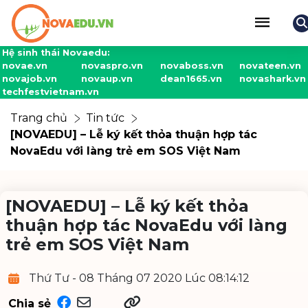
Hệ sinh thái Novaedu:
novae.vn
novaspro.vn
novaboss.vn
novateen.vn
novajob.vn
novaup.vn
dean1665.vn
novashark.vn
techfestvietnam.vn
Trang chủ
Tin tức
[NOVAEDU] – Lễ ký kết thỏa thuận hợp tác
NovaEdu với làng trẻ em SOS Việt Nam
[NOVAEDU] – Lễ ký kết thỏa
thuận hợp tác NovaEdu với làng
trẻ em SOS Việt Nam
Thứ Tư - 08 Tháng 07 2020 Lúc 08:14:12
Chia sẻ