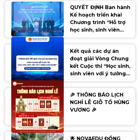
QUYẾT ĐỊNH Ban hành
Kế hoạch triển khai
Chương trình “Hỗ trợ
học sinh, sinh viên
khởi nghiệp giai đoạn
2026 - 2035” của
Kết quả các dự án
ngành Giáo dục
đoạt giải Vòng Chung
kết Cuộc thi “Học sinh,
sinh viên với ý tưởng
khởi nghiệp" lần thứ
VIII (SV_STARTUP- Lần
🎉 THÔNG BÁO LỊCH
thứ VIII)
NGHỈ LỄ GIỖ TỔ HÙNG
VƯƠNG 🎉
🌟 NOVAEDU ĐỒNG